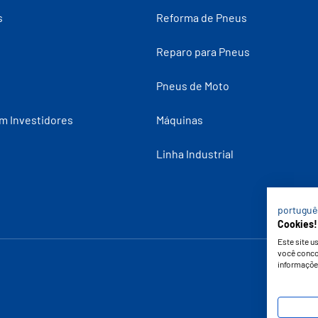
s
Reforma de Pneus
Reparo para Pneus
Pneus de Moto
m Investidores
Máquinas
Linha Industrial
portuguê
Cookies!
Este site 
você conco
informaçõe