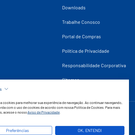
Downloads
Trabalhe Conosco
Portal de Compras
Política de Privacidade
Responsabilidade Corporativa
Sitemap
s
usa cookies para melhorar sua experiência de navegação. Ao continuar navegando,
rda com o uso de cookies de acordo com nossa Política de Cookies. Para mais
s, acesse o nosso
Aviso de Privacidade
.
Copyright © 2026 Vipal Borrachas
Preferências
OK, ENTENDI