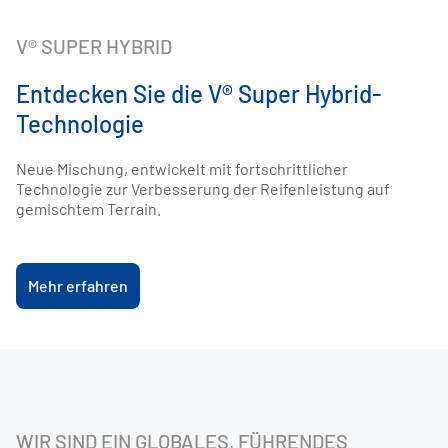
V® SUPER HYBRID
MARKTEINFÜHRUNG VON DV-UME
MARKTEINFÜHRUNG RZT820
Entdecken Sie die V® Super Hybrid-
Der fortschritt ist da.
Ruzi präsentiert seinen neuen
Technologie
Laufstreifen, RZT820.
Das erste Vipal-Profil für Elektrofahrzeuge.
Neue Mischung, entwickelt mit fortschrittlicher 
Technologie zur Verbesserung der Reifenleistung auf 
gemischtem Terrain.
Erfahren Sie mehr
Erfahren Sie mehr
Mehr erfahren
WIR SIND EIN GLOBALES, FÜHRENDES