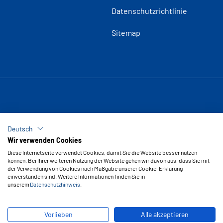
Datenschutzrichtlinie
Sitemap
Deutsch
Wir verwenden Cookies
Diese Internetseite verwendet Cookies, damit Sie die Website besser nutzen
können. Bei Ihrer weiteren Nutzung der Website gehen wir davon aus, dass Sie mit
der Verwendung von Cookies nach Maßgabe unserer Cookie-Erklärung
einverstanden sind. Weitere Informationen finden Sie in
unserem
Datenschutzhinweis
.
Copyright © 2026 Vipal Rubber
Vorlieben
Alle akzeptieren