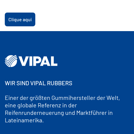
Hautfarbe, Geschlecht, sexueller Orientierung, 
Alter, Religion, ethnischer Zugehörigkeit, 
Nationalität, sozialer Herkunft, finanziellem Status, 
Clique aqui
politischer Meinung, Behinderung oder einer 
anderen Grundlage wird nicht toleriert;
Vipal Rubber ist bestrebt, allen Mitarbeitern die 
gleichen Wachstumschancen zu bieten.
WIR SIND VIPAL RUBBERS
Einer der größten Gummihersteller der Welt,
eine globale Referenz in der
Reifenrunderneuerung und Marktführer in
Lateinamerika.