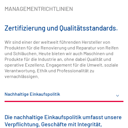
MANAGEMENTRICHTLINIEN
Zertifizierung und Qualitätsstandards.
Wir sind einer der weltweit führenden Hersteller von
Produkten für die Renovierung und Reparatur von Reifen
und Schläuchen. Heute bieten wir auch Maschinen und
Produkte für die Industrie an, ohne dabei Qualität und
operative Exzellenz, Engagement für die Umwelt, soziale
Verantwortung, Ethik und Professionalität zu
vernachlässigen.
Nachhaltige Einkaufspolitik
Die nachhaltige Einkaufspolitik umfasst unsere
Die Datensicherheit dient dem Schutz vor den
Im Bewusstsein unserer Verpflichtung, die
In dem Bewusstsein, dass alle Unfälle
Wie sehr Vipal sich auch weiterentwickelt und
Verpflichtung, Geschäfte mit Integrität,
verschiedenen Arten bestehender
Menschenrechte und faire Arbeitspraktiken zu
vermieden werden können und dass wir alle für
seine Leistung erweitert hat, das Ziel war und