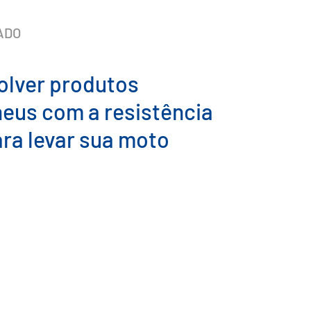
ADO
olver produtos
neus com a resistência
ara levar sua moto