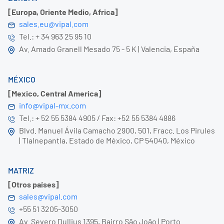
[Europa, Oriente Medio, Africa]
sales.eu@vipal.com
Tel.: + 34 963 25 95 10
Av. Amado Granell Mesado 75 - 5 K | Valencia, España
MÉXICO
[Mexico, Central America]
info@vipal-mx.com
Tel.: + 52 55 5384 4905 / Fax: +52 55 5384 4886
Blvd. Manuel Ávila Camacho 2900, 501, Fracc. Los Pirules
| Tlalnepantla, Estado de México, CP 54040, México
MATRIZ
[Otros países]
sales@vipal.com
+55 51 3205-3050
Av. Severo Dullius 1395, Bairro São João | Porto