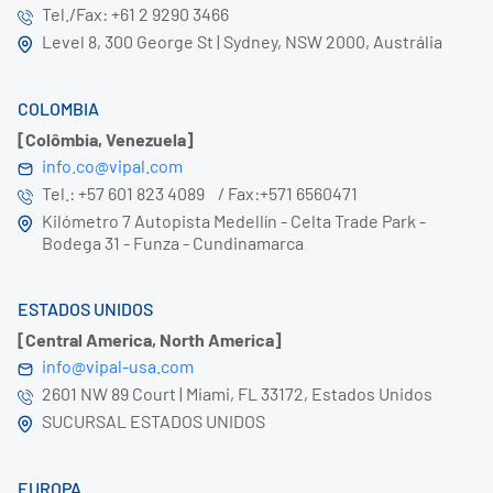
Tel./Fax: +61 2 9290 3466
Level 8, 300 George St | Sydney, NSW 2000, Austrália
COLOMBIA
[Colômbia, Venezuela]
info.co@vipal.com
Tel.: +57 601 823 4089 / Fax:+571 6560471
Kilómetro 7 Autopista Medellín - Celta Trade Park -
Bodega 31 - Funza - Cundinamarca
ESTADOS UNIDOS
[Central America, North America]
info@vipal-usa.com
2601 NW 89 Court | Miami, FL 33172, Estados Unidos
SUCURSAL ESTADOS UNIDOS
EUROPA