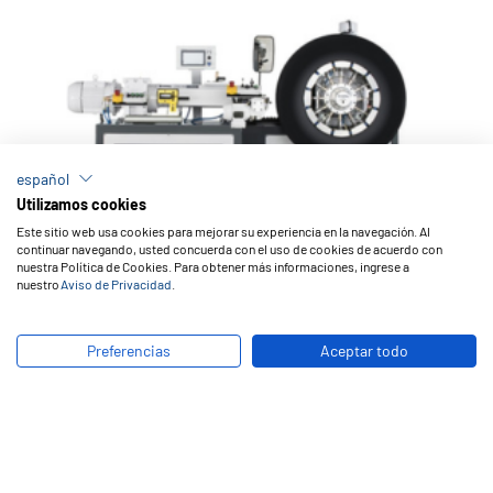
español
Utilizamos cookies
Este sitio web usa cookies para mejorar su experiencia en la navegación. Al
continuar navegando, usted concuerda con el uso de cookies de acuerdo con
nuestra Política de Cookies. Para obtener más informaciones, ingrese a
nuestro
Aviso de Privacidad
.
Orbicushions
O
Preferencias
Aceptar todo
Garantiza la mejor aplicación en el proceso de renovado de
Má
neumáticos, con el menor tiempo de ejecución.
re
ne