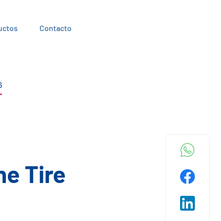
uctos
Contacto
6
he Tire