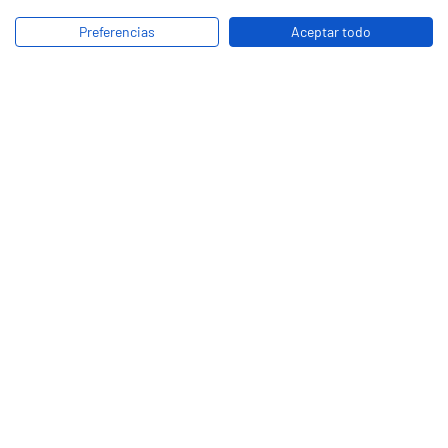
Preferencias
Aceptar todo
SUBTÍTULOS
Centro de Distribución
Unidad Industrial
Unidad administrativa
UNIDADES DE NEGOCIO